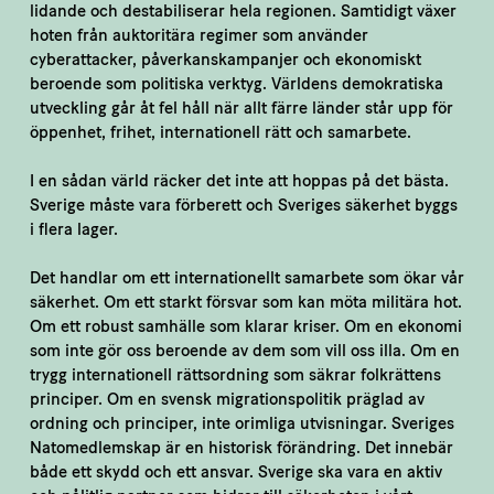
lidande och destabiliserar hela regionen. Samtidigt växer
hoten från auktoritära regimer som använder
cyberattacker, påverkanskampanjer och ekonomiskt
beroende som politiska verktyg. Världens demokratiska
utveckling går åt fel håll när allt färre länder står upp för
öppenhet, frihet, internationell rätt och samarbete.
I en sådan värld räcker det inte att hoppas på det bästa.
Sverige måste vara förberett och Sveriges säkerhet byggs
i flera lager.
Det handlar om ett internationellt samarbete som ökar vår
säkerhet. Om ett starkt försvar som kan möta militära hot.
Om ett robust samhälle som klarar kriser. Om en ekonomi
som inte gör oss beroende av dem som vill oss illa. Om en
trygg internationell rättsordning som säkrar folkrättens
principer. Om en svensk migrationspolitik präglad av
ordning och principer, inte orimliga utvisningar. Sveriges
Natomedlemskap är en historisk förändring. Det innebär
både ett skydd och ett ansvar. Sverige ska vara en aktiv